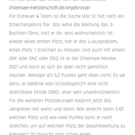
chiemsee-meisterschaft.de/ergebnisse/
Für Eisheuer & Team ist die Sache klar: Er hat noch ein
Streichergebnis frei  das wäre die Wertung des 3-
Buchten-Törns. Holt er da -was wahrscheinlich ist-
wieder einen ersten Platz, hat er das Lu­xusproblem,
einen Platz 1 streichen zu müssen. Und auch mit einem
DNF oder DNC oder DSQ ist er der Chiemsee Meister
2021 und kann es sich da oben recht gemütlich
machen. Weniger als 5,2 Punkte geht eben nicht. Es sei
denn, er bekäme vom Schiedsgericht eine nicht
streichbare Strafe (DNE)  eher sehr unwahrscheinlich.
Für die weiteren Platzierungen beginnt jetzt das
Jonglieren mit wenn und dann: Wer erreicht beim 3-BT
welchen Platz und wie viele Punkte kann er noch
streichen, um auf welchen Platz der Ge­samtwertung zu
kommen? Da braucht man schon einen