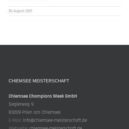
26. August 2021
CHIEMSEE MEISTERSCHAFT
Chiemsee Champions Week GmbH
Seglerweg 9
83209 Prien am Chiemsee
E-Mail:
info@chiemsee-meisterschaft.de
Webseite:
chiemsee-meisterschaft.de