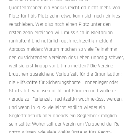
Quantenrechner, ein Abakus reicht da nicht mehr. Von
Platz fünf bis Platz zehn etwa kann sich noch einiges
verschieben. Wer also noch einen Platz unter den
ersten zehn erreichen will, muss sich in Breitbrunn
ranhalten! Und natürlich auch rechtzeitig melden!
Apropos melden: Warum machen so viele Teil­nehmer
den ausrichtenden Vereinen das Leben un­nötig schwer,
weil sie erst knapp vor Ultimo mel­den? Die Vereine
brauchen ausreichend Vorlauf­zeit für die Organisation;
die Hilfskräfte für Siche­rungsboote, Tonnenleger oder
Startschiff wachsen nicht auf Bäumen und wollen -
gerade zur Ferien­zeit- rechtzeitig wachgeküsst werden.
Und wenn in 2022 vielleicht endlich wieder ein
Seglerfrüh­stück oder abends ein Seglerhock möglich
sein sollte: Woher soll der Verein am Vorabend der Re­
gatta wissen, wie viele Weißwürste er fürs Regat­