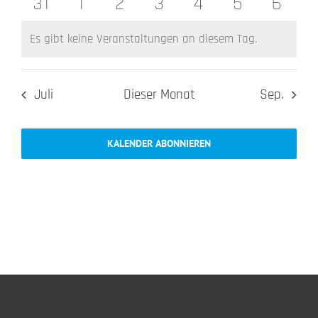
0
0
0
0
0
0
0
31
1
2
3
4
5
6
Veranstaltungen
Veranstaltungen
Veranstaltungen
Veranstaltungen
Veranstaltunge
Veranstalt
Veran
Veranstaltungen
Veranstaltungen
Veranstaltungen
Veranstaltungen
Veranstaltunge
Veranstal
Veran
Es gibt keine Veranstaltungen an diesem Tag.
Hinweis
Juli
Dieser Monat
Sep.
KALENDER ABONNIEREN